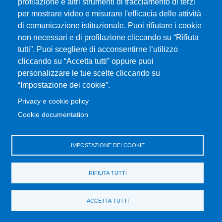
profilazione e altri strumenti di tracciamento di terzi
MENÙ FOOTER 1
Accessibility statement
per mostrare video e misurare l'efficacia delle attività
Modulistica
di comunicazione istituzionale. Puoi rifiutare i cookie
Dove ci trovi
non necessari e di profilazione cliccando su “Rifiuta
ERASMUS
tutti”. Puoi scegliere di acconsentirne l’utilizzo
cliccando su “Accetta tutti” oppure puoi
Prenotazione Aule e Laboratori Didattici
personalizzare le tue scelte cliccando su
Orientamento
“Impostazione dei cookie”.
Studenti UNIME
Privacy e cookie policy
Cookie documentation
MENÙ FOOTER 2
Transparent administration
Change your mind on cookies
IMPOSTAZIONE DEI COOKIE
Ritiro attestati
Parti Sociali
RIFIUTA TUTTI
Valutazione della Didattica
Home Dipartimento
ACCETTA TUTTI