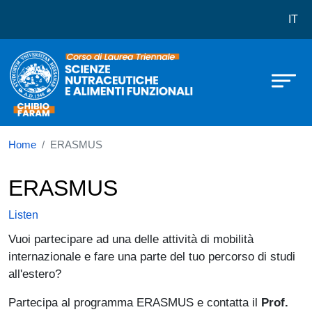
Corso di laurea in Scienze Nutraceu
Skip to main content
IT
Home
ERASMUS
ERASMUS
Listen
Vuoi partecipare ad una delle attività di mobilità
internazionale e fare una parte del tuo percorso di studi
all'estero?
Partecipa al programma ERASMUS e contatta il
Prof.