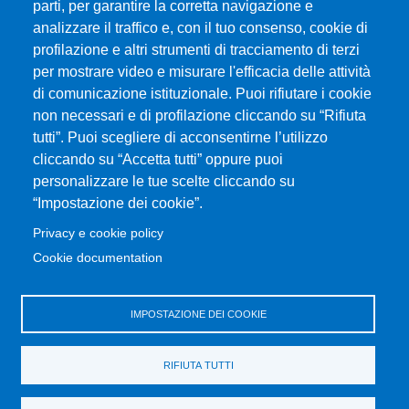
parti, per garantire la corretta navigazione e
analizzare il traffico e, con il tuo consenso, cookie di
profilazione e altri strumenti di tracciamento di terzi
MENÙ FOOTER 1
Esami
per mostrare video e misurare l'efficacia delle attività
Modulistica
di comunicazione istituzionale. Puoi rifiutare i cookie
Dove ci trovi
non necessari e di profilazione cliccando su “Rifiuta
tutti”. Puoi scegliere di acconsentirne l’utilizzo
ERASMUS
cliccando su “Accetta tutti” oppure puoi
Prenotazione Aule e Laboratori Didattici
personalizzare le tue scelte cliccando su
Orientamento
“Impostazione dei cookie”.
Studenti UNIME
Privacy e cookie policy
Cookie documentation
MENÙ FOOTER 2
UniMeSTONE
Disposizioni in materia di STAGE e TIROCINI
IMPOSTAZIONE DEI COOKIE
Ritiro attestati
Parti Sociali
RIFIUTA TUTTI
Valutazione della Didattica
Home Dipartimento