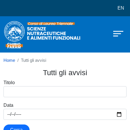
Corso di laurea in Scienze Nutraceu
Salta al contenuto principale
EN
Home
Tutti gli avvisi
Tutti gli avvisi
Titolo
Data
Cerca