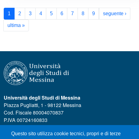
Paginazione
Pagin
1
2
3
4
5
6
7
8
9
seguente ›
Ultima pagina
ultima »
Università degli Studi di Messina
Piazza Pugliatti, 1 - 98122 Messina
Cod. Fiscale 80004070837
P.IVA 00724160833
Centralino: 090 676 1
Questo sito utilizza cookie tecnici, propri e di terze
MENÙ SOCIAL