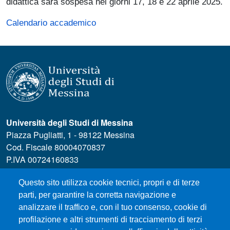
didattica sarà sospesa nei giorni 17, 18 e 22 aprile 2025.
Calendario accademico
Università degli Studi di Messina
Piazza Pugliatti, 1 - 98122 Messina
Cod. Fiscale 80004070837
P.IVA 00724160833
Centralino: 090 676 1
Questo sito utilizza cookie tecnici, propri e di terze
MENÙ SOCIAL
parti, per garantire la corretta navigazione e
analizzare il traffico e, con il tuo consenso, cookie di
profilazione e altri strumenti di tracciamento di terzi
MENÙ FOOTER 1
Esami